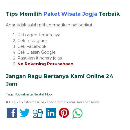
Tips Memilih
Paket Wisata Jogja
Terbaik
Agar tidak salah pilih, perhatikan hal berikut:
Pilih agen terpercaya
Cek Instagram
Cek Facebook
Cek Ulasan Google
Pastikan itinerary jelas
No Rekening Perusahaan
Jangan Ragu Bertanya Kami Online 24
Jam
Tags:
Yogyakarta Rental Mobil
# Bagikan informasi ini kepada teman atau kerabat Anda