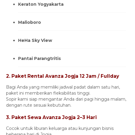
Keraton Yogyakarta
Malioboro
HeHa Sky View
Pantai Parangtritis
2.
Paket Rental Avanza Jogja 12 Jam / Fullday
Bagi Anda yang memiliki jadwal padat dalam satu hari,
paket ini memberikan fleksibilitas tinggi.
Sopir kami siap mengantar Anda dari pagi hingga malam,
dengan rute sesuai kebutuhan.
3.
Paket Sewa Avanza Jogja 2–3 Hari
Cocok untuk liburan keluarga atau kunjungan bisnis
beberapa hari di Jogja.