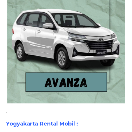
.
Yogyakarta Rental Mobil :