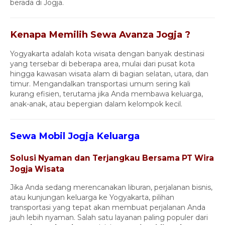
berada di Jogja.
Kenapa Memilih Sewa Avanza Jogja ?
Yogyakarta adalah kota wisata dengan banyak destinasi
yang tersebar di beberapa area, mulai dari pusat kota
hingga kawasan wisata alam di bagian selatan, utara, dan
timur. Mengandalkan transportasi umum sering kali
kurang efisien, terutama jika Anda membawa keluarga,
anak-anak, atau bepergian dalam kelompok kecil.
Sewa Mobil Jogja Keluarga
Solusi Nyaman dan Terjangkau Bersama PT Wira
Jogja Wisata
Jika Anda sedang merencanakan liburan, perjalanan bisnis,
atau kunjungan keluarga ke Yogyakarta, pilihan
transportasi yang tepat akan membuat perjalanan Anda
jauh lebih nyaman. Salah satu layanan paling populer dari