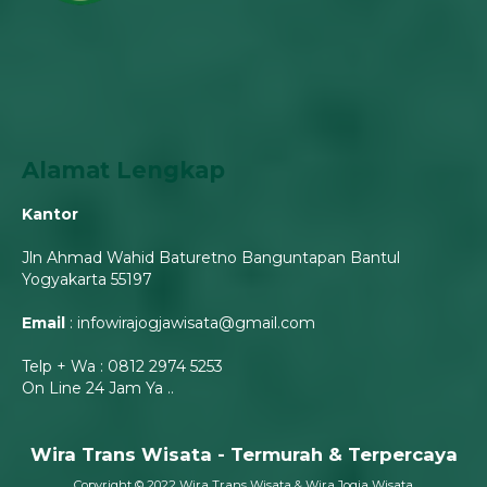
Alamat Lengkap
Kantor
Jln Ahmad Wahid Baturetno Banguntapan Bantul
Yogyakarta 55197
Email
: infowirajogjawisata@gmail.com
Telp + Wa : 0812 2974 5253
On Line 24 Jam Ya ..
Wira Trans Wisata - Termurah & Terpercaya
Copyright © 2022 Wira Trans Wisata & Wira Jogja Wisata