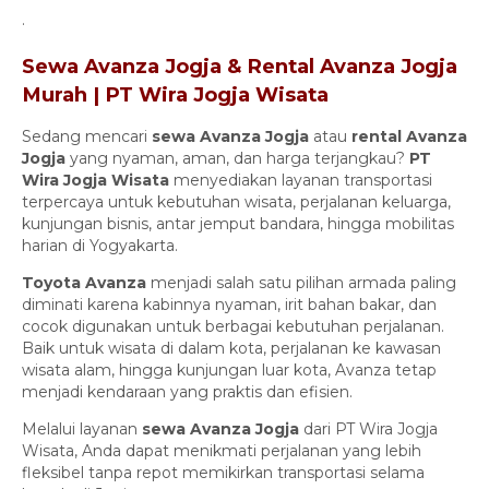
.
Sewa Avanza Jogja & Rental Avanza Jogja
Murah | PT Wira Jogja Wisata
Sedang mencari
sewa Avanza Jogja
atau
rental Avanza
Jogja
yang nyaman, aman, dan harga terjangkau?
PT
Wira Jogja Wisata
menyediakan layanan transportasi
terpercaya untuk kebutuhan wisata, perjalanan keluarga,
kunjungan bisnis, antar jemput bandara, hingga mobilitas
harian di Yogyakarta.
Toyota Avanza
menjadi salah satu pilihan armada paling
diminati karena kabinnya nyaman, irit bahan bakar, dan
cocok digunakan untuk berbagai kebutuhan perjalanan.
Baik untuk wisata di dalam kota, perjalanan ke kawasan
wisata alam, hingga kunjungan luar kota, Avanza tetap
menjadi kendaraan yang praktis dan efisien.
Melalui layanan
sewa Avanza Jogja
dari PT Wira Jogja
Wisata, Anda dapat menikmati perjalanan yang lebih
fleksibel tanpa repot memikirkan transportasi selama