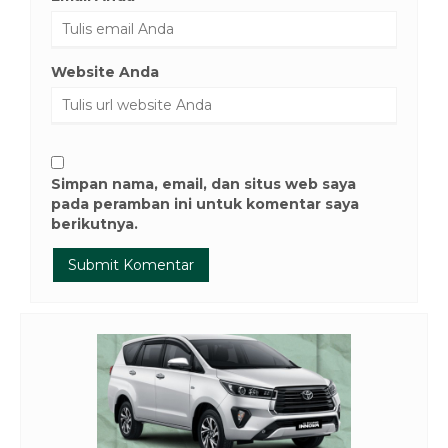
Website Anda
Simpan nama, email, dan situs web saya
pada peramban ini untuk komentar saya
berikutnya.