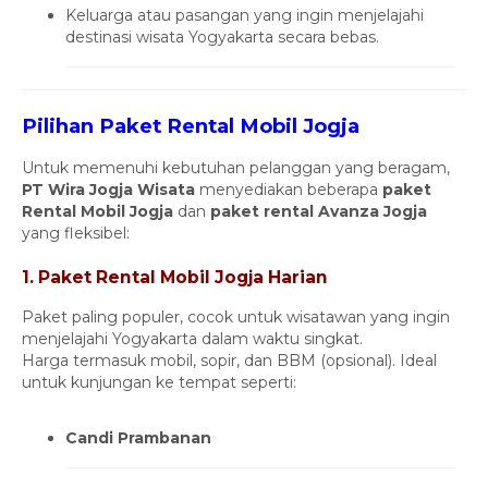
Keluarga atau pasangan yang ingin menjelajahi
destinasi wisata Yogyakarta secara bebas.
Pilihan Paket Rental Mobil Jogja
Untuk memenuhi kebutuhan pelanggan yang beragam,
PT Wira Jogja Wisata
menyediakan beberapa
paket
Rental Mobil Jogja
dan
paket rental Avanza Jogja
yang fleksibel:
1.
Paket Rental Mobil Jogja Harian
Paket paling populer, cocok untuk wisatawan yang ingin
menjelajahi Yogyakarta dalam waktu singkat.
Harga termasuk mobil, sopir, dan BBM (opsional). Ideal
untuk kunjungan ke tempat seperti:
Candi Prambanan