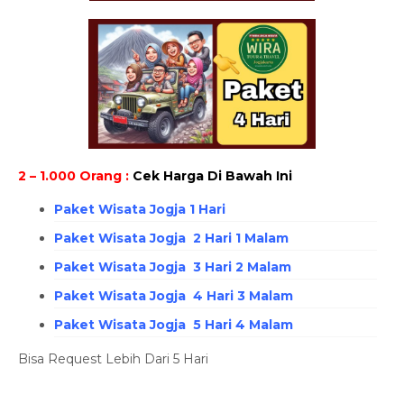
2 – 1.000 Orang :
Cek Harga Di Bawah Ini
Paket Wisata Jogja 1 Hari
Paket Wisata Jogja 2 Hari 1 Malam
Paket Wisata Jogja 3 Hari 2 Malam
Paket Wisata Jogja 4 Hari 3 Malam
Paket Wisata Jogja 5 Hari 4 Malam
Bisa Request Lebih Dari 5 Hari