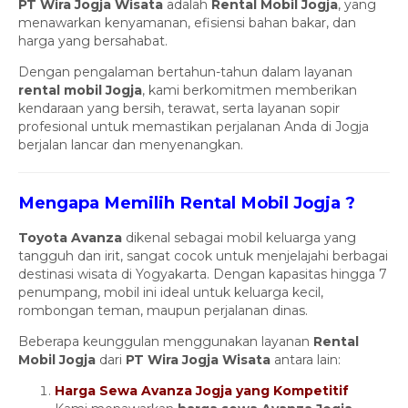
PT Wira Jogja Wisata
adalah
Rental Mobil Jogja
, yang
menawarkan kenyamanan, efisiensi bahan bakar, dan
harga yang bersahabat.
Dengan pengalaman bertahun-tahun dalam layanan
rental mobil Jogja
, kami berkomitmen memberikan
kendaraan yang bersih, terawat, serta layanan sopir
profesional untuk memastikan perjalanan Anda di Jogja
berjalan lancar dan menyenangkan.
Mengapa Memilih Rental Mobil Jogja ?
Toyota Avanza
dikenal sebagai mobil keluarga yang
tangguh dan irit, sangat cocok untuk menjelajahi berbagai
destinasi wisata di Yogyakarta. Dengan kapasitas hingga 7
penumpang, mobil ini ideal untuk keluarga kecil,
rombongan teman, maupun perjalanan dinas.
Beberapa keunggulan menggunakan layanan
Rental
Mobil Jogja
dari
PT Wira Jogja Wisata
antara lain:
Harga Sewa Avanza Jogja yang Kompetitif