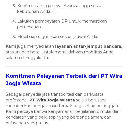
Konfirmasi harga sewa Avanza Jogja sesuai
kebutuhan Anda.
Lakukan pembayaran DP untuk memastikan
pemesanan.
Mobil siap digunakan sesuai jadwal Anda.
Kami juga menyediakan
layanan antar-jemput bandara
,
stasiun, dan hotel untuk memudahkan mobilitas Anda
selama di Yogyakarta.
Komitmen Pelayanan Terbaik dari PT Wira
Jogja Wisata
Sebagai penyedia jasa transportasi dan pariwisata
profesional,
PT Wira Jogja Wisata
selalu berusaha
memberikan pengalaman terbaik bagi setiap pelanggan.
Kami percaya bahwa kenyamanan perjalanan dimulai dari
kendaraan yang baik, sopir yang berpengalaman, dan
pelayanan yang tulus.