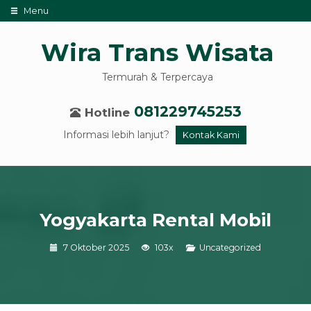
Menu
Wira Trans Wisata
Termurah & Terpercaya
081229745253
Hotline
Informasi lebih lanjut?
Kontak Kami
Yogyakarta Rental Mobil
7 Oktober 2025
103x
Uncategorized