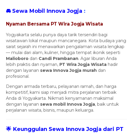
🚘 Sewa Mobil Innova Jogja
:
Nyaman Bersama PT Wira Jogja Wisata
Yogyakarta selalu punya daya tarik tersendiri bagi
wisatawan lokal maupun mancanegara. Kota budaya yang
sarat sejarah ini menawarkan pengalaman wisata lengkap
— mulai dari alam, kuliner, hingga tempat ikonik seperti
Malioboro
dan
Candi Prambanan
. Agar liburan Anda
lebih praktis dan nyaman,
PT Wira Jogja Wisata
hadir
dengan layanan
sewa Innova Jogja murah
dan
profesional.
Dengan armada terbaru, pelayanan ramah, dan harga
kompetitif, kami siap menjadi mitra perjalanan terbaik
Anda di Yogyakarta. Nikmati kenyamanan maksimal
dengan layanan
sewa mobil Innova Jogja
, baik untuk
perjalanan wisata, bisnis, maupun keluarga.
🌟 Keunggulan Sewa Innova Jogja dari PT