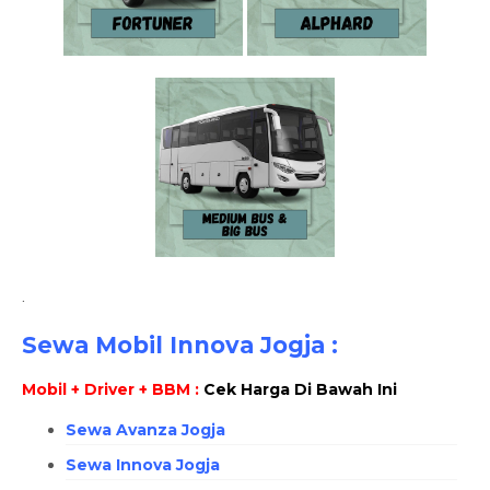
.
Sewa Mobil Innova Jogja
:
Mobil + Driver + BBM :
Cek Harga Di Bawah Ini
Sewa Avanza Jogja
Sewa Innova Jogja