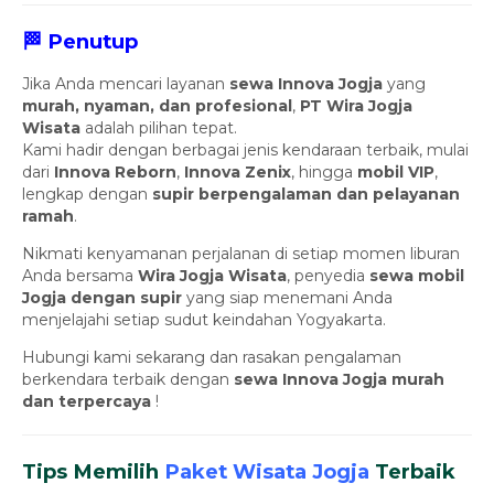
🏁 Penutup
Jika Anda mencari layanan
sewa Innova Jogja
yang
murah, nyaman, dan profesional
,
PT Wira Jogja
Wisata
adalah pilihan tepat.
Kami hadir dengan berbagai jenis kendaraan terbaik, mulai
dari
Innova Reborn
,
Innova Zenix
, hingga
mobil VIP
,
lengkap dengan
supir berpengalaman dan pelayanan
ramah
.
Nikmati kenyamanan perjalanan di setiap momen liburan
Anda bersama
Wira Jogja Wisata
, penyedia
sewa mobil
Jogja dengan supir
yang siap menemani Anda
menjelajahi setiap sudut keindahan Yogyakarta.
Hubungi kami sekarang dan rasakan pengalaman
berkendara terbaik dengan
sewa Innova Jogja murah
dan terpercaya
!
Tips Memilih
Paket Wisata Jogja
Terbaik