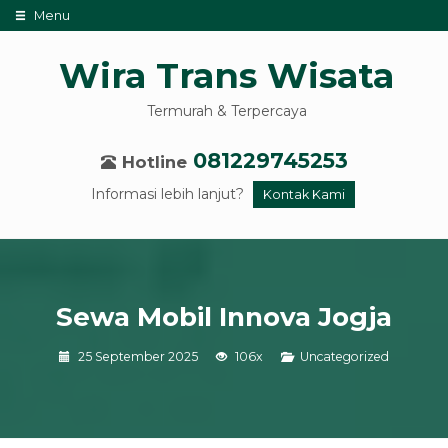
Menu
Wira Trans Wisata
Termurah & Terpercaya
081229745253
Hotline
Informasi lebih lanjut?
Kontak Kami
Sewa Mobil Innova Jogja
25 September 2025
106x
Uncategorized