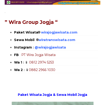
.
” Wira Group Jogja “
Paket Wisata
🌐
wirajogjawisata.com
Sewa Mobil
🌐
wiratranswisata.com
Instagram
:
@
wirajogjawisata
FB
:
PT Wira Jogja Wisata
Wa 1
: 📱
0812 2974 5253
Wa 2
: 📱
0882 2966 1030
Paket Wisata Jogja
&
Sewa Mobil Jogja