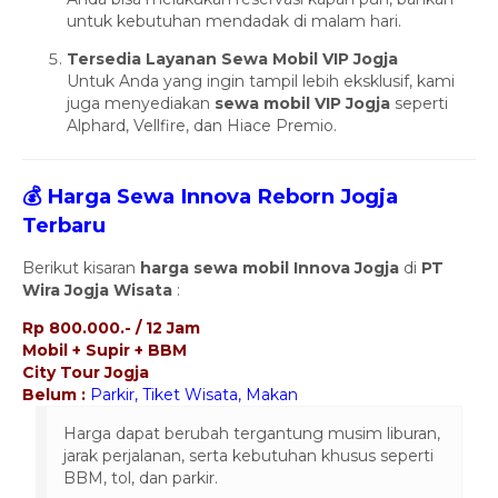
untuk kebutuhan mendadak di malam hari.
Tersedia Layanan Sewa Mobil VIP Jogja
Untuk Anda yang ingin tampil lebih eksklusif, kami
juga menyediakan
sewa mobil VIP Jogja
seperti
Alphard, Vellfire, dan Hiace Premio.
💰 Harga Sewa Innova Reborn Jogja
Terbaru
Berikut kisaran
harga sewa mobil Innova Jogja
di
PT
Wira Jogja Wisata
:
Rp 800.000.- / 12 Jam
Mobil + Supir + BBM
City Tour Jogja
Belum :
Parkir, Tiket Wisata, Makan
Harga dapat berubah tergantung musim liburan,
jarak perjalanan, serta kebutuhan khusus seperti
BBM, tol, dan parkir.