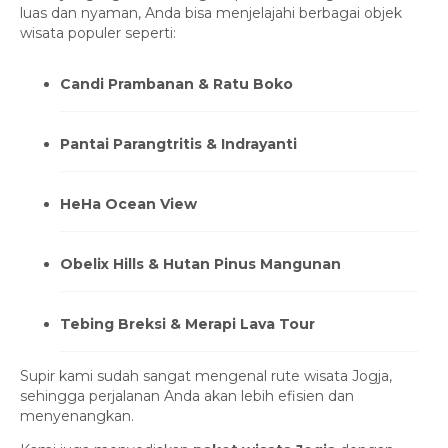
luas dan nyaman, Anda bisa menjelajahi berbagai objek
wisata populer seperti:
Candi Prambanan & Ratu Boko
Pantai Parangtritis & Indrayanti
HeHa Ocean View
Obelix Hills & Hutan Pinus Mangunan
Tebing Breksi & Merapi Lava Tour
Supir kami sudah sangat mengenal rute wisata Jogja,
sehingga perjalanan Anda akan lebih efisien dan
menyenangkan.