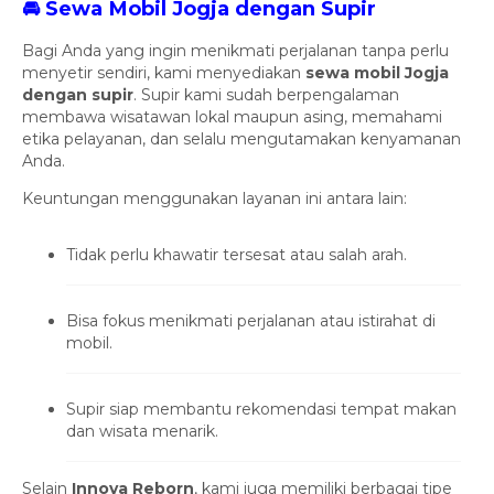
🚘 Sewa Mobil Jogja dengan Supir
Bagi Anda yang ingin menikmati perjalanan tanpa perlu
menyetir sendiri, kami menyediakan
sewa mobil Jogja
dengan supir
. Supir kami sudah berpengalaman
membawa wisatawan lokal maupun asing, memahami
etika pelayanan, dan selalu mengutamakan kenyamanan
Anda.
Keuntungan menggunakan layanan ini antara lain:
Tidak perlu khawatir tersesat atau salah arah.
Bisa fokus menikmati perjalanan atau istirahat di
mobil.
Supir siap membantu rekomendasi tempat makan
dan wisata menarik.
Selain
Innova Reborn
, kami juga memiliki berbagai tipe