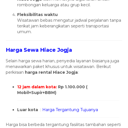
rombongan keluarga atau grup kecil.
Fleksibilitas waktu
Wisatawan bebas mengatur jadwal perjalanan tanpa
terikat jam keberangkatan seperti transportasi
umum.
Harga Sewa Hiace Jogja
Selain harga sewa harian, penyedia layanan biasanya juga
menawarkan paket khusus untuk wisatawan. Berikut
perkiraan
harga rental Hiace Jogja
:
12 jam dalam kota:
Rp 1.100.000 (
Mobil+Supir+BBM)
Luar kota
:
Harga Tergantung Tujuanya
Harga bisa berbeda tergantung fasilitas tambahan seperti