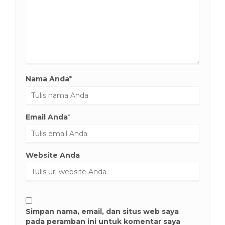
Nama Anda
*
Email Anda
*
Website Anda
Simpan nama, email, dan situs web saya
pada peramban ini untuk komentar saya