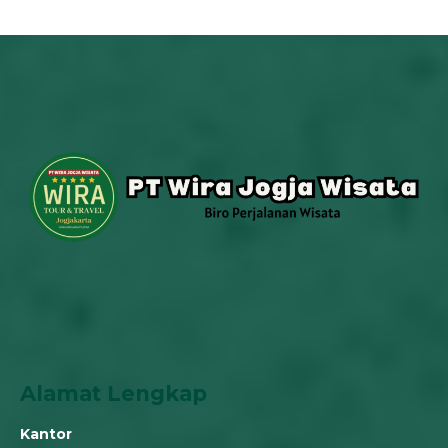
Alamat Lengkap
Kantor