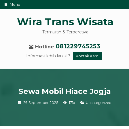
Menu
Wira Trans Wisata
Termurah & Terpercaya
081229745253
Hotline
Informasi lebih lanjut?
Kontak Kami
Sewa Mobil Hiace Jogja
29 September 2025
171x
Uncategorized