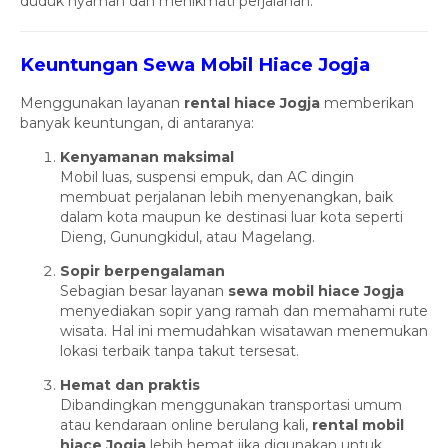
duduk nyaman dan menikmati perjalanan.
Keuntungan Sewa Mobil Hiace Jogja
Menggunakan layanan
rental hiace Jogja
memberikan
banyak keuntungan, di antaranya:
Kenyamanan maksimal
Mobil luas, suspensi empuk, dan AC dingin
membuat perjalanan lebih menyenangkan, baik
dalam kota maupun ke destinasi luar kota seperti
Dieng, Gunungkidul, atau Magelang.
Sopir berpengalaman
Sebagian besar layanan
sewa mobil hiace Jogja
menyediakan sopir yang ramah dan memahami rute
wisata. Hal ini memudahkan wisatawan menemukan
lokasi terbaik tanpa takut tersesat.
Hemat dan praktis
Dibandingkan menggunakan transportasi umum
atau kendaraan online berulang kali,
rental mobil
hiace Jogja
lebih hemat jika digunakan untuk