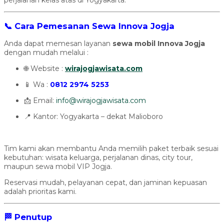
perjalanan kelas atas di Yogyakarta.
📞 Cara Pemesanan Sewa Innova Jogja
Anda dapat memesan layanan
sewa mobil Innova Jogja
dengan mudah melalui :
🌐 Website :
wirajogjawisata.com
📱 Wa :
0812 2974 5253
📩 Email:
info@wirajogjawisata.com
📍 Kantor: Yogyakarta – dekat Malioboro
Tim kami akan membantu Anda memilih paket terbaik sesuai
kebutuhan: wisata keluarga, perjalanan dinas, city tour,
maupun sewa mobil VIP Jogja.
Reservasi mudah, pelayanan cepat, dan jaminan kepuasan
adalah prioritas kami.
🏁 Penutup