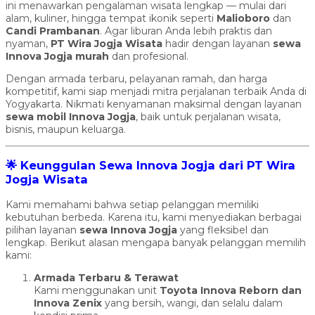
ini menawarkan pengalaman wisata lengkap — mulai dari
alam, kuliner, hingga tempat ikonik seperti
Malioboro
dan
Candi Prambanan
. Agar liburan Anda lebih praktis dan
nyaman,
PT Wira Jogja Wisata
hadir dengan layanan
sewa
Innova Jogja murah
dan profesional.
Dengan armada terbaru, pelayanan ramah, dan harga
kompetitif, kami siap menjadi mitra perjalanan terbaik Anda di
Yogyakarta. Nikmati kenyamanan maksimal dengan layanan
sewa mobil Innova Jogja
, baik untuk perjalanan wisata,
bisnis, maupun keluarga.
🌟 Keunggulan Sewa Innova Jogja dari PT Wira
Jogja Wisata
Kami memahami bahwa setiap pelanggan memiliki
kebutuhan berbeda. Karena itu, kami menyediakan berbagai
pilihan layanan
sewa Innova Jogja
yang fleksibel dan
lengkap. Berikut alasan mengapa banyak pelanggan memilih
kami:
Armada Terbaru & Terawat
Kami menggunakan unit
Toyota Innova Reborn dan
Innova Zenix
yang bersih, wangi, dan selalu dalam