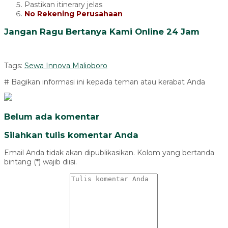
Pastikan itinerary jelas
No Rekening Perusahaan
Jangan Ragu Bertanya Kami Online 24 Jam
Tags:
Sewa Innova Malioboro
# Bagikan informasi ini kepada teman atau kerabat Anda
Belum ada komentar
Silahkan tulis komentar Anda
Email Anda tidak akan dipublikasikan. Kolom yang bertanda
bintang (*) wajib diisi.