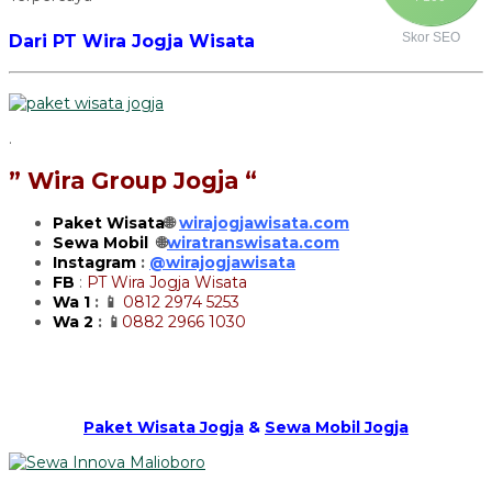
Skor SEO
Dari PT Wira Jogja Wisata
.
” Wira Group Jogja “
Paket Wisata
🌐
wirajogjawisata.com
Sewa Mobil
🌐
wiratranswisata.com
Instagram
:
@
wirajogjawisata
FB
:
PT Wira Jogja Wisata
Wa 1
: 📱
0812 2974 5253
Wa 2
: 📱
0882 2966 1030
Paket Wisata Jogja
&
Sewa Mobil Jogja