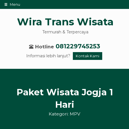
Menu
Wira Trans Wisata
Termurah & Terpercaya
081229745253
Hotline
Informasi lebih lanjut?
Kontak Kami
Paket Wisata Jogja 1
Hari
Kategori:
MPV