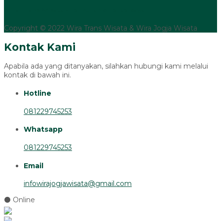
Wira Trans Wisata - Termurah & Terpercaya
Copyright © 2022 Wira Trans Wisata & Wira Jogja Wisata
Kontak Kami
Apabila ada yang ditanyakan, silahkan hubungi kami melalui
kontak di bawah ini.
Hotline
081229745253
Whatsapp
081229745253
Email
infowirajogjawisata@gmail.com
⚫ Online