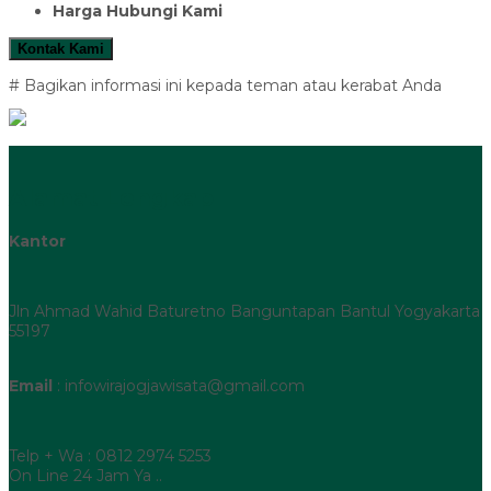
Harga Hubungi Kami
Kontak Kami
# Bagikan informasi ini kepada teman atau kerabat Anda
Alamat Lengkap
Kantor
Jln Ahmad Wahid Baturetno Banguntapan Bantul Yogyakarta
55197
Email
: infowirajogjawisata@gmail.com
Telp + Wa : 0812 2974 5253
On Line 24 Jam Ya ..