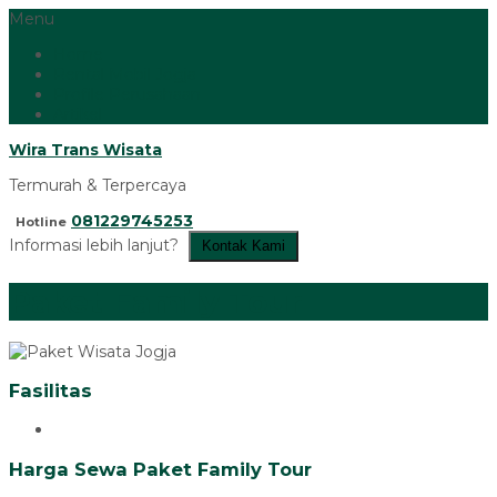
Menu
Home
Rental Mobil Jogja
Profile Perusahaan
Artikel
Wira Trans Wisata
Termurah & Terpercaya
081229745253
Hotline
Informasi lebih lanjut?
Kontak Kami
Paket Family Tour
Fasilitas
Harga Sewa Paket Family Tour