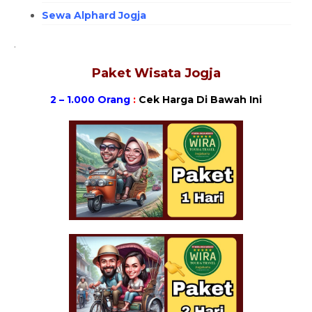
Sewa Alphard Jogja
.
Paket Wisata Jogja
2 – 1.000 Orang
:
Cek Harga Di Bawah Ini