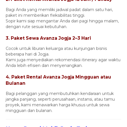
Bagi Anda yang memiliki jadwal padat dalam satu hari,
paket ini memberikan fleksibilitas tinggi.
Sopir kami siap mengantar Anda dari pagi hingga malam,
dengan rute sesuai kebutuhan.
3.
Paket Sewa Avanza Jogja 2–3 Hari
Cocok untuk liburan keluarga atau kunjungan bisnis
beberapa hari di Jogja.
Kami juga menyediakan rekomendasi itinerary agar waktu
Anda lebih efisien dan menyenangkan.
4.
Paket Rental Avanza Jogja Mingguan atau
Bulanan
Bagi pelanggan yang membutuhkan kendaraan untuk
jangka panjang, seperti perusahaan, instansi, atau tamu
proyek, kami menawarkan harga khusus untuk sewa
mingguan dan bulanan.