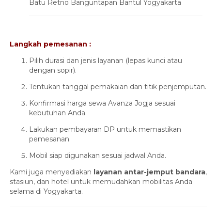
Batu Retno Banguntapan Bantul Yogyakarta
Langkah pemesanan :
Pilih durasi dan jenis layanan (lepas kunci atau
dengan sopir).
Tentukan tanggal pemakaian dan titik penjemputan.
Konfirmasi harga sewa Avanza Jogja sesuai
kebutuhan Anda.
Lakukan pembayaran DP untuk memastikan
pemesanan.
Mobil siap digunakan sesuai jadwal Anda.
Kami juga menyediakan
layanan antar-jemput bandara
,
stasiun, dan hotel untuk memudahkan mobilitas Anda
selama di Yogyakarta.