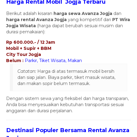
Harga Rental Mobil Jogja Terbaru
Berikut adalah kisaran
harga sewa Avanza Jogja
dan
harga rental Avanza Jogja
yang kompetitif dari
PT Wira
Jogja Wisata
(harga dapat berubah sesuai musim dan
durasi pemakaian):
Rp 600.000.- / 12 Jam
Mobil + Supir + BBM
City Tour Jogja
Belum :
Parkir, Tiket Wisata, Makan
Catatan:
Harga di atas termasuk mobil bersih
dan siap jalan. Biaya parkir, tiket masuk wisata,
dan makan sopir belum termasuk.
Dengan sistem sewa yang fleksibel dan harga transparan,
Anda bisa menyesuaikan kebutuhan transportasi sesuai
anggaran dan durasi perjalanan.
Destinasi Populer Bersama Rental Avanza