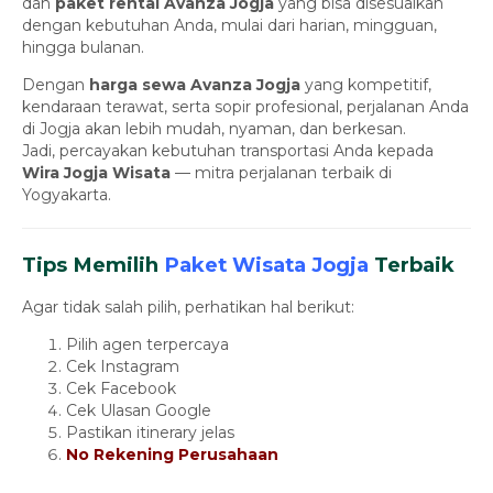
dan
paket rental Avanza Jogja
yang bisa disesuaikan
dengan kebutuhan Anda, mulai dari harian, mingguan,
hingga bulanan.
Dengan
harga sewa Avanza Jogja
yang kompetitif,
kendaraan terawat, serta sopir profesional, perjalanan Anda
di Jogja akan lebih mudah, nyaman, dan berkesan.
Jadi, percayakan kebutuhan transportasi Anda kepada
Wira Jogja Wisata
— mitra perjalanan terbaik di
Yogyakarta.
Tips Memilih
Paket Wisata Jogja
Terbaik
Agar tidak salah pilih, perhatikan hal berikut:
Pilih agen terpercaya
Cek Instagram
Cek Facebook
Cek Ulasan Google
Pastikan itinerary jelas
No Rekening Perusahaan