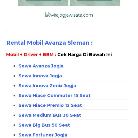
.
Rental Mobil Avanza Sleman :
Mobil + Driver + BBM :
Cek Harga Di Bawah Ini
Sewa Avanza Jogja
Sewa Innova Jogja
Sewa Innova Zenix Jogja
Sewa Hiace Commuter 15 Seat
Sewa Hiace Premio 12 Seat
Sewa Medium Bus 30 Seat
Sewa Big Bus 50 Seat
Sewa Fortuner Jogja