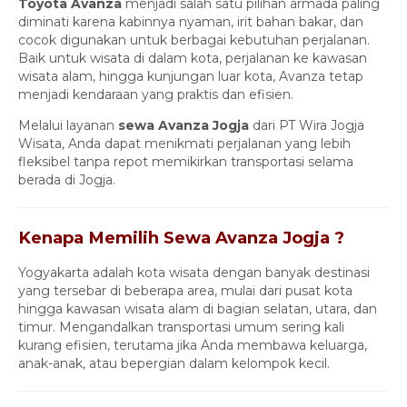
Toyota Avanza
menjadi salah satu pilihan armada paling
diminati karena kabinnya nyaman, irit bahan bakar, dan
cocok digunakan untuk berbagai kebutuhan perjalanan.
Baik untuk wisata di dalam kota, perjalanan ke kawasan
wisata alam, hingga kunjungan luar kota, Avanza tetap
menjadi kendaraan yang praktis dan efisien.
Melalui layanan
sewa Avanza Jogja
dari PT Wira Jogja
Wisata, Anda dapat menikmati perjalanan yang lebih
fleksibel tanpa repot memikirkan transportasi selama
berada di Jogja.
Kenapa Memilih Sewa Avanza Jogja ?
Yogyakarta adalah kota wisata dengan banyak destinasi
yang tersebar di beberapa area, mulai dari pusat kota
hingga kawasan wisata alam di bagian selatan, utara, dan
timur. Mengandalkan transportasi umum sering kali
kurang efisien, terutama jika Anda membawa keluarga,
anak-anak, atau bepergian dalam kelompok kecil.