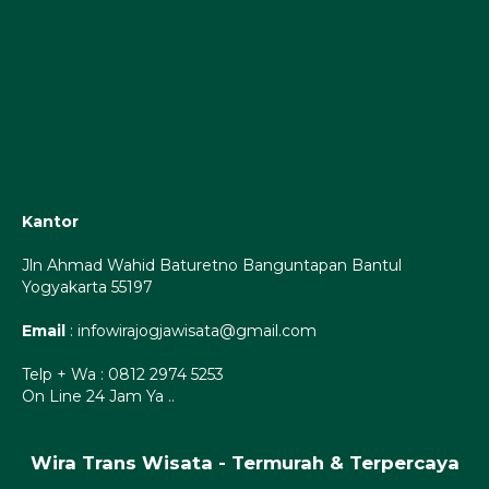
Alamat Lengkap
Kantor
Jln Ahmad Wahid Baturetno Banguntapan Bantul
Yogyakarta 55197
Email
: infowirajogjawisata@gmail.com
Telp + Wa : 0812 2974 5253
On Line 24 Jam Ya ..
Wira Trans Wisata - Termurah & Terpercaya