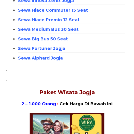
Sewa Innova Zenix Jogja
Sewa Hiace Commuter 15 Seat
Sewa Hiace Premio 12 Seat
Sewa Medium Bus 30 Seat
Sewa Big Bus 50 Seat
Sewa Fortuner Jogja
Sewa Alphard Jogja
.
.
Paket Wisata Jogja
2 – 1.000 Orang
:
Cek Harga Di Bawah Ini