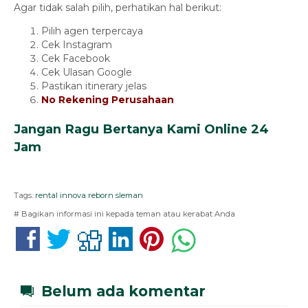
Agar tidak salah pilih, perhatikan hal berikut:
Pilih agen terpercaya
Cek Instagram
Cek Facebook
Cek Ulasan Google
Pastikan itinerary jelas
No Rekening Perusahaan
Jangan Ragu Bertanya Kami Online 24
Jam
Tags:
rental innova reborn sleman
# Bagikan informasi ini kepada teman atau kerabat Anda
Belum ada komentar