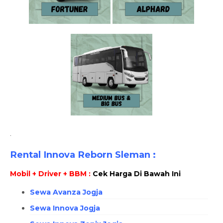
.
Rental Innova Reborn Sleman :
Mobil + Driver + BBM :
Cek Harga Di Bawah Ini
Sewa Avanza Jogja
Sewa Innova Jogja