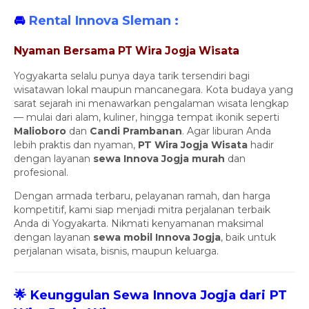
🚘
Rental Innova Sleman :
Nyaman Bersama PT Wira Jogja Wisata
Yogyakarta selalu punya daya tarik tersendiri bagi
wisatawan lokal maupun mancanegara. Kota budaya yang
sarat sejarah ini menawarkan pengalaman wisata lengkap
— mulai dari alam, kuliner, hingga tempat ikonik seperti
Malioboro
dan
Candi Prambanan
. Agar liburan Anda
lebih praktis dan nyaman,
PT Wira Jogja Wisata
hadir
dengan layanan
sewa Innova Jogja murah
dan
profesional.
Dengan armada terbaru, pelayanan ramah, dan harga
kompetitif, kami siap menjadi mitra perjalanan terbaik
Anda di Yogyakarta. Nikmati kenyamanan maksimal
dengan layanan
sewa mobil Innova Jogja
, baik untuk
perjalanan wisata, bisnis, maupun keluarga.
🌟 Keunggulan Sewa Innova Jogja dari PT