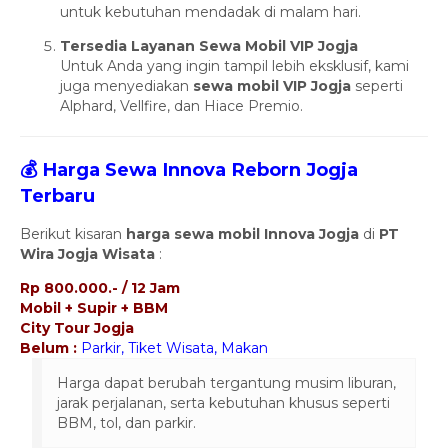
untuk kebutuhan mendadak di malam hari.
Tersedia Layanan Sewa Mobil VIP Jogja
Untuk Anda yang ingin tampil lebih eksklusif, kami
juga menyediakan
sewa mobil VIP Jogja
seperti
Alphard, Vellfire, dan Hiace Premio.
💰 Harga Sewa Innova Reborn Jogja
Terbaru
Berikut kisaran
harga sewa mobil Innova Jogja
di
PT
Wira Jogja Wisata
:
Rp 800.000.- / 12 Jam
Mobil + Supir + BBM
City Tour Jogja
Belum :
Parkir, Tiket Wisata, Makan
Harga dapat berubah tergantung musim liburan,
jarak perjalanan, serta kebutuhan khusus seperti
BBM, tol, dan parkir.