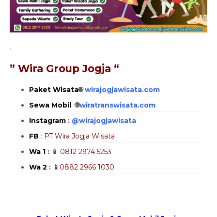
.
” Wira Group Jogja “
Paket Wisata
🌐
wirajogjawisata.com
Sewa Mobil
🌐
wiratranswisata.com
Instagram
:
@
wirajogjawisata
FB
:
PT Wira Jogja Wisata
Wa 1
: 📱
0812 2974 5253
Wa 2
: 📱
0882 2966 1030