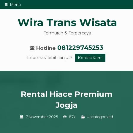
Menu
Wira Trans Wisata
Termurah & Terpercaya
081229745253
Hotline
Informasi lebih lanjut?
Kontak Kami
Rental Hiace Premium
Jogja
7 November 2025
87x
Uncategorized