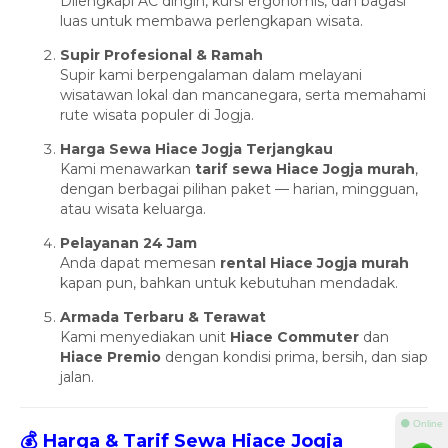
Dilengkapi AC dingin, kursi ergonomis, dan bagasi
luas untuk membawa perlengkapan wisata.
Supir Profesional & Ramah
Supir kami berpengalaman dalam melayani
wisatawan lokal dan mancanegara, serta memahami
rute wisata populer di Jogja.
Harga Sewa Hiace Jogja Terjangkau
Kami menawarkan
tarif sewa Hiace Jogja murah
,
dengan berbagai pilihan paket — harian, mingguan,
atau wisata keluarga.
Pelayanan 24 Jam
Anda dapat memesan
rental Hiace Jogja murah
kapan pun, bahkan untuk kebutuhan mendadak.
Armada Terbaru & Terawat
Kami menyediakan unit
Hiace Commuter
dan
Hiace Premio
dengan kondisi prima, bersih, dan siap
jalan.
⚫ Online
💰 Harga & Tarif Sewa Hiace Jogja