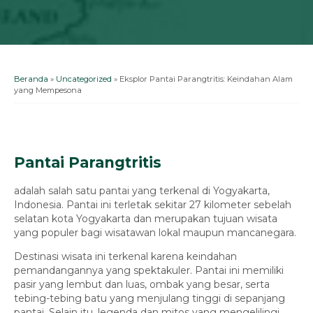
Beranda
»
Uncategorized
»
Eksplor Pantai Parangtritis: Keindahan Alam
yang Mempesona
Pantai Parangtritis
adalah salah satu pantai yang terkenal di Yogyakarta,
Indonesia. Pantai ini terletak sekitar 27 kilometer sebelah
selatan kota Yogyakarta dan merupakan tujuan wisata
yang populer bagi wisatawan lokal maupun mancanegara.
Destinasi wisata ini terkenal karena keindahan
pemandangannya yang spektakuler. Pantai ini memiliki
pasir yang lembut dan luas, ombak yang besar, serta
tebing-tebing batu yang menjulang tinggi di sepanjang
pantai. Selain itu, legenda dan mitos yang mengelilingi