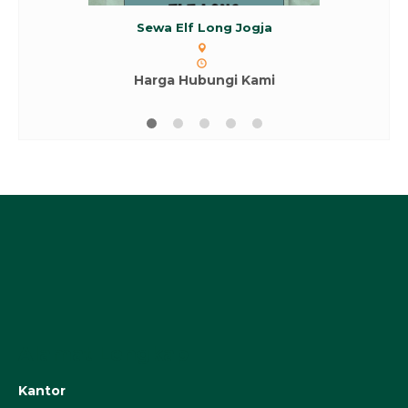
Sewa Big Bus Jogja
Harga Hubungi Kami
Alamat Lengkap
Kantor