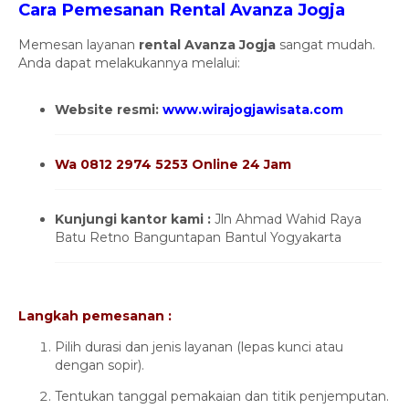
Cara Pemesanan Rental Avanza Jogja
Memesan layanan
rental Avanza Jogja
sangat mudah.
Anda dapat melakukannya melalui:
Website resmi:
www.wirajogjawisata.com
Wa 0812 2974 5253 Online 24 Jam
Kunjungi kantor kami :
Jln Ahmad Wahid Raya
Batu Retno Banguntapan Bantul Yogyakarta
Langkah pemesanan :
Pilih durasi dan jenis layanan (lepas kunci atau
dengan sopir).
Tentukan tanggal pemakaian dan titik penjemputan.