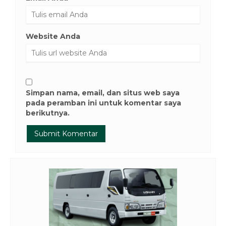
Website Anda
Simpan nama, email, dan situs web saya
pada peramban ini untuk komentar saya
berikutnya.