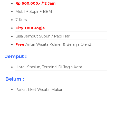
Rp 600.000.- /12 Jam
Mobil + Supir + BBM
7 Kursi
City Tour Jogja
Bisa Jemput Subuh / Pagi Hari
Free
Antar Wisata Kuliner & Belanja Oleh2
Jemput
:
Hotel, Stasiun, Terminal Di Jogja Kota
Belum
:
Parkir, Tiket Wisata, Makan
.