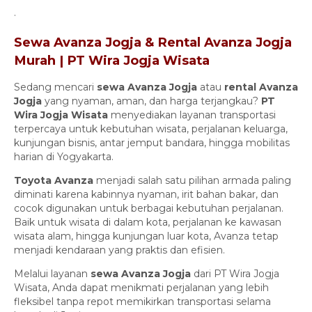
.
Sewa Avanza Jogja & Rental Avanza Jogja
Murah | PT Wira Jogja Wisata
Sedang mencari
sewa Avanza Jogja
atau
rental Avanza
Jogja
yang nyaman, aman, dan harga terjangkau?
PT
Wira Jogja Wisata
menyediakan layanan transportasi
terpercaya untuk kebutuhan wisata, perjalanan keluarga,
kunjungan bisnis, antar jemput bandara, hingga mobilitas
harian di Yogyakarta.
Toyota Avanza
menjadi salah satu pilihan armada paling
diminati karena kabinnya nyaman, irit bahan bakar, dan
cocok digunakan untuk berbagai kebutuhan perjalanan.
Baik untuk wisata di dalam kota, perjalanan ke kawasan
wisata alam, hingga kunjungan luar kota, Avanza tetap
menjadi kendaraan yang praktis dan efisien.
Melalui layanan
sewa Avanza Jogja
dari PT Wira Jogja
Wisata, Anda dapat menikmati perjalanan yang lebih
fleksibel tanpa repot memikirkan transportasi selama