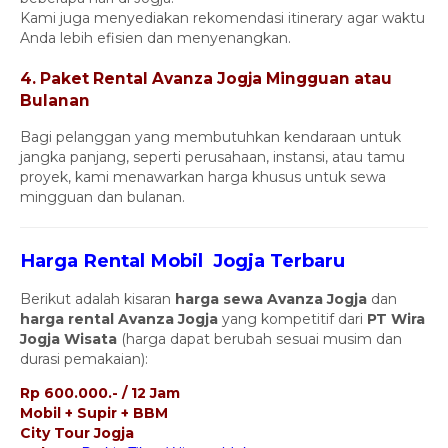
Kami juga menyediakan rekomendasi itinerary agar waktu
Anda lebih efisien dan menyenangkan.
4.
Paket Rental Avanza Jogja Mingguan atau
Bulanan
Bagi pelanggan yang membutuhkan kendaraan untuk
jangka panjang, seperti perusahaan, instansi, atau tamu
proyek, kami menawarkan harga khusus untuk sewa
mingguan dan bulanan.
Harga Rental Mobil Jogja Terbaru
Berikut adalah kisaran
harga sewa Avanza Jogja
dan
harga rental Avanza Jogja
yang kompetitif dari
PT Wira
Jogja Wisata
(harga dapat berubah sesuai musim dan
durasi pemakaian):
Rp 600.000.- / 12 Jam
Mobil + Supir + BBM
City Tour Jogja