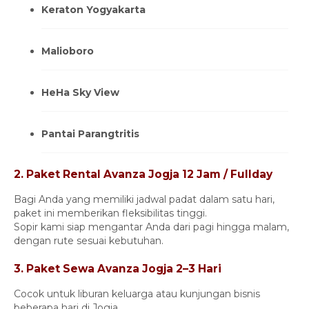
Keraton Yogyakarta
Malioboro
HeHa Sky View
Pantai Parangtritis
2.
Paket Rental Avanza Jogja 12 Jam / Fullday
Bagi Anda yang memiliki jadwal padat dalam satu hari,
paket ini memberikan fleksibilitas tinggi.
Sopir kami siap mengantar Anda dari pagi hingga malam,
dengan rute sesuai kebutuhan.
3.
Paket Sewa Avanza Jogja 2–3 Hari
Cocok untuk liburan keluarga atau kunjungan bisnis
beberapa hari di Jogja.