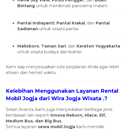
Bintang
untuk menikmati panorama malam.
Pantai Indrayanti
,
Pantai Krakal
, dan
Pantai
Sadranan
untuk wisata pantai.
Malioboro
,
Taman Sari
, dan
Keraton Yogyakarta
untuk wisata budaya dan kuliner.
Kami siap menyesuaikan rute perjalanan Anda agar lebih
efisien dan hemat waktu.
Kelebihan Menggunakan Layanan Rental
Mobil Jogja dari Wira Jogja Wisata .?
Selain Avanza, kami juga menyediakan berbagai jenis
kendaraan lain seperti
Innova Reborn, Hiace, Elf,
Medium Bus, dan Big Bus
.
Semua layanan
sewa mobil Jogja
kami memiliki