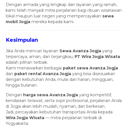
Dengan armada yang lengkap dan layanan yang ramah,
kami telah menjadi mitra perjalanan bagi ribuan wisatawan
lokal maupun luar negeri yang mempercayakan
sewa
mobil Jogja
mereka kepada kami.
Kesimpulan
Jika Anda mencari layanan
Sewa Avanza Jogja
yang
terpercaya, aman, dan terjangkau,
PT Wira Jogja Wisata
adalah pilihan terbaik.
Kami menawarkan berbagai
paket sewa Avanza Jogja
dan
paket rental Avanza Jogja
yang bisa disesuaikan
dengan kebutuhan Anda, mulai dari harian, mingguan,
hingga bulanan.
Dengan
harga sewa Avanza Jogja
yang kompetitif,
kendaraan terawat, serta sopir profesional, perjalanan Anda
di Jogja akan lebih mudah, nyaman, dan berkesan.
Jadi, percayakan kebutuhan transportasi Anda kepada
Wira Jogja Wisata
— mitra perjalanan terbaik di
Yogyakarta.