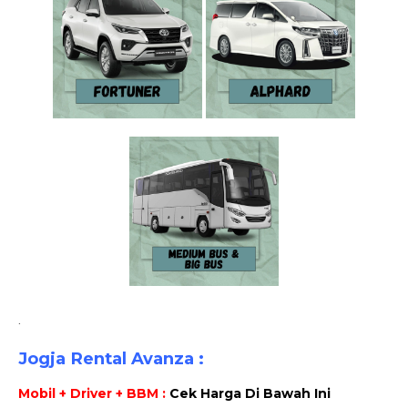
.
Jogja Rental Avanza
:
Mobil + Driver + BBM :
Cek Harga Di Bawah Ini