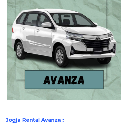
.
Jogja Rental Avanza
: