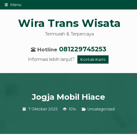
Menu
Wira Trans Wisata
Termurah & Terpercaya
081229745253
Hotline
Informasi lebih lanjut?
Kontak Kami
Jogja Mobil Hiace
7 Oktober 2025
101x
Uncategorized