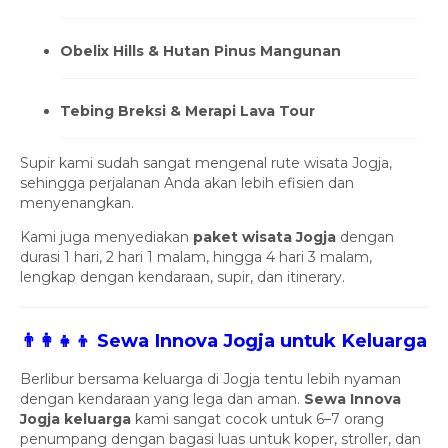
Obelix Hills & Hutan Pinus Mangunan
Tebing Breksi & Merapi Lava Tour
Supir kami sudah sangat mengenal rute wisata Jogja,
sehingga perjalanan Anda akan lebih efisien dan
menyenangkan.
Kami juga menyediakan
paket wisata Jogja
dengan
durasi 1 hari, 2 hari 1 malam, hingga 4 hari 3 malam,
lengkap dengan kendaraan, supir, dan itinerary.
👨‍👩‍👧‍👦 Sewa Innova Jogja untuk Keluarga
Berlibur bersama keluarga di Jogja tentu lebih nyaman
dengan kendaraan yang lega dan aman.
Sewa Innova
Jogja keluarga
kami sangat cocok untuk 6–7 orang
penumpang dengan bagasi luas untuk koper, stroller, dan