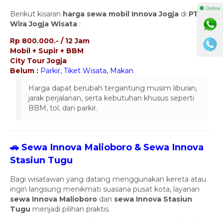
⚫ Online
Berikut kisaran
harga sewa mobil Innova Jogja
di
PT
Wira Jogja Wisata
:
Rp 800.000.- / 12 Jam
Mobil + Supir + BBM
City Tour Jogja
Belum :
Parkir, Tiket Wisata, Makan
Harga dapat berubah tergantung musim liburan,
jarak perjalanan, serta kebutuhan khusus seperti
BBM, tol, dan parkir.
🚗 Sewa Innova Malioboro & Sewa Innova
Stasiun Tugu
Bagi wisatawan yang datang menggunakan kereta atau
ingin langsung menikmati suasana pusat kota, layanan
sewa Innova Malioboro
dan
sewa Innova Stasiun
Tugu
menjadi pilihan praktis.