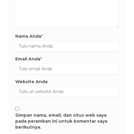
Nama Anda
*
Email Anda
*
Website Anda
Simpan nama, email, dan situs web saya
pada peramban ini untuk komentar saya
berikutnya.