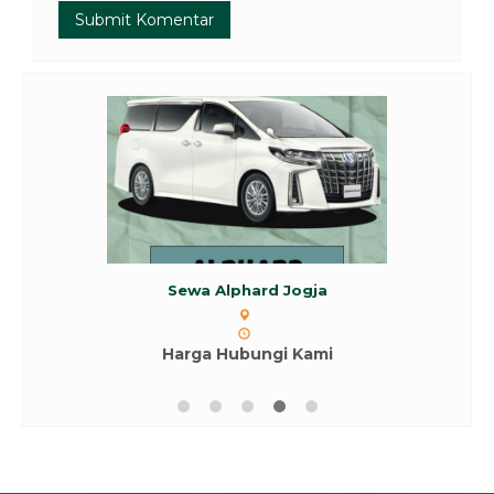
Sewa Alphard Jogja
Harga Hubungi Kami