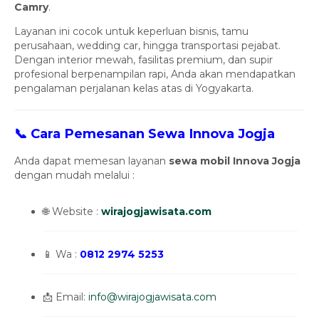
Camry
.
Layanan ini cocok untuk keperluan bisnis, tamu
perusahaan, wedding car, hingga transportasi pejabat.
Dengan interior mewah, fasilitas premium, dan supir
profesional berpenampilan rapi, Anda akan mendapatkan
pengalaman perjalanan kelas atas di Yogyakarta.
📞 Cara Pemesanan Sewa Innova Jogja
Anda dapat memesan layanan
sewa mobil Innova Jogja
dengan mudah melalui :
🌐 Website :
wirajogjawisata.com
📱 Wa :
0812 2974 5253
📩 Email:
info@wirajogjawisata.com