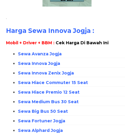
.
Harga Sewa Innova Jogja
:
Mobil + Driver + BBM :
Cek Harga Di Bawah Ini
Sewa Avanza Jogja
Sewa Innova Jogja
Sewa Innova Zenix Jogja
Sewa Hiace Commuter 15 Seat
Sewa Hiace Premio 12 Seat
Sewa Medium Bus 30 Seat
Sewa Big Bus 50 Seat
Sewa Fortuner Jogja
Sewa Alphard Jogja