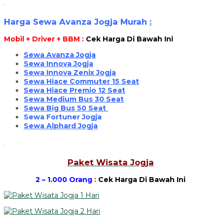
.
Harga Sewa Avanza Jogja Murah
:
Mobil + Driver + BBM :
Cek Harga Di Bawah Ini
Sewa Avanza Jogja
Sewa Innova Jogja
Sewa Innova Zenix Jogja
Sewa Hiace Commuter 15 Seat
Sewa Hiace Premio 12 Seat
Sewa Medium Bus 30 Seat
Sewa Big Bus 50 Seat
Sewa Fortuner Jogja
Sewa Alphard Jogja
.
Paket Wisata Jogja
2 – 1.000 Orang
:
Cek Harga Di Bawah Ini