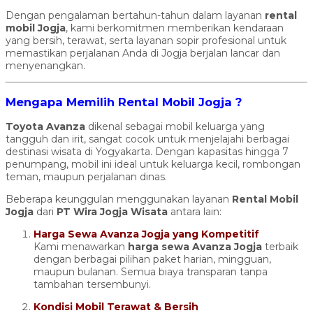
Dengan pengalaman bertahun-tahun dalam layanan
rental
mobil Jogja
, kami berkomitmen memberikan kendaraan
yang bersih, terawat, serta layanan sopir profesional untuk
memastikan perjalanan Anda di Jogja berjalan lancar dan
menyenangkan.
Mengapa Memilih Rental Mobil Jogja ?
Toyota Avanza
dikenal sebagai mobil keluarga yang
tangguh dan irit, sangat cocok untuk menjelajahi berbagai
destinasi wisata di Yogyakarta. Dengan kapasitas hingga 7
penumpang, mobil ini ideal untuk keluarga kecil, rombongan
teman, maupun perjalanan dinas.
Beberapa keunggulan menggunakan layanan
Rental Mobil
Jogja
dari
PT Wira Jogja Wisata
antara lain:
Harga Sewa Avanza Jogja yang Kompetitif
Kami menawarkan
harga sewa Avanza Jogja
terbaik
dengan berbagai pilihan paket harian, mingguan,
maupun bulanan. Semua biaya transparan tanpa
tambahan tersembunyi.
Kondisi Mobil Terawat & Bersih