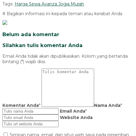
Tags:
Harga Sewa Avanza Jogja Murah
# Bagikan informasi ini kepada teman atau kerabat Anda
Belum ada komentar
Silahkan tulis komentar Anda
Email Anda tidak akan dipublikasikan. Kolom yang bertanda
bintang (*) wajib diisi.
Komentar Anda
*
Nama Anda
*
Email Anda
*
Website Anda
Simpan nama, email, dan situs web saya pada peramban