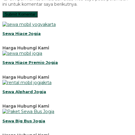
ini untuk komentar saya berikutnya.
Sewa Hiace Jogja
Harga Hubungi Kami
Sewa Hiace Premio Jogja
Harga Hubungi Kami
Sewa Alphard Jogja
Harga Hubungi Kami
Sewa Big Bus Jogja