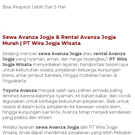
Bisa Request Lebih Dari 5 Hari
.
Sewa Avanza Jogja & Rental Avanza Jogja
Murah | PT Wira Jogja Wisata
Sedang mencari
sewa Avanza Jogja
atau
rental Avanza
Jogja
yang nyaman, aman, dan harga terjangkau?
PT Wira
Jogja Wisata
menyediakan layanan transportasi terpercaya
untuk kebutuhan wisata, perjalanan keluarga, kunjungan
bisnis, antar jemput bandara, hingga mobilitas harian di
Yogyakarta.
Toyota Avanza
menjadi salah satu pilihan armada paling
diminati karena kabinnya nyaman, irit bahan bakar, dan cocok
digunakan untuk berbagai kebutuhan perjalanan. Baik untuk
wisata di dalam kota, perjalanan ke kawasan wisata alam,
hingga kunjungan luar kota, Avanza tetap menjadi kendaraan
yang praktis dan efisien.
Melalui layanan
sewa Avanza Jogja
dari PT Wira Jogja
Wisata, Anda dapat menikmati perjalanan yang lebih fleksibel