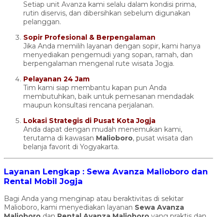
Setiap unit Avanza kami selalu dalam kondisi prima,
rutin diservis, dan dibersihkan sebelum digunakan
pelanggan.
Sopir Profesional & Berpengalaman
Jika Anda memilih layanan dengan sopir, kami hanya
menyediakan pengemudi yang sopan, ramah, dan
berpengalaman mengenal rute wisata Jogja.
Pelayanan 24 Jam
Tim kami siap membantu kapan pun Anda
membutuhkan, baik untuk pemesanan mendadak
maupun konsultasi rencana perjalanan.
Lokasi Strategis di Pusat Kota Jogja
Anda dapat dengan mudah menemukan kami,
terutama di kawasan
Malioboro
, pusat wisata dan
belanja favorit di Yogyakarta.
Layanan Lengkap : Sewa Avanza Malioboro dan
Rental Mobil Jogja
Bagi Anda yang menginap atau beraktivitas di sekitar
Malioboro, kami menyediakan layanan
Sewa Avanza
Malioboro
dan
Rental Avanza Malioboro
yang praktis dan