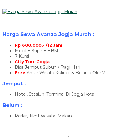
.
Harga Sewa Avanza Jogja Murah
:
Rp 600.000.- /12 Jam
Mobil + Supir + BBM
7 Kursi
City Tour Jogja
Bisa Jemput Subuh / Pagi Hari
Free
Antar Wisata Kuliner & Belanja Oleh2
Jemput
:
Hotel, Stasiun, Terminal Di Jogja Kota
Belum
:
Parkir, Tiket Wisata, Makan
.