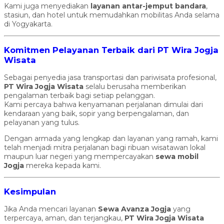
Kami juga menyediakan
layanan antar-jemput bandara
,
stasiun, dan hotel untuk memudahkan mobilitas Anda selama
di Yogyakarta.
Komitmen Pelayanan Terbaik dari PT Wira Jogja
Wisata
Sebagai penyedia jasa transportasi dan pariwisata profesional,
PT Wira Jogja Wisata
selalu berusaha memberikan
pengalaman terbaik bagi setiap pelanggan.
Kami percaya bahwa kenyamanan perjalanan dimulai dari
kendaraan yang baik, sopir yang berpengalaman, dan
pelayanan yang tulus.
Dengan armada yang lengkap dan layanan yang ramah, kami
telah menjadi mitra perjalanan bagi ribuan wisatawan lokal
maupun luar negeri yang mempercayakan
sewa mobil
Jogja
mereka kepada kami.
Kesimpulan
Jika Anda mencari layanan
Sewa Avanza Jogja
yang
terpercaya, aman, dan terjangkau,
PT Wira Jogja Wisata