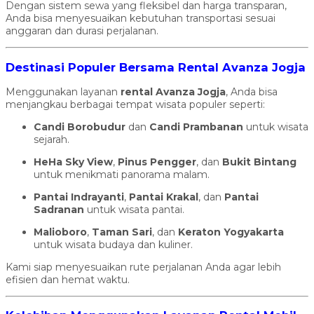
Dengan sistem sewa yang fleksibel dan harga transparan,
Anda bisa menyesuaikan kebutuhan transportasi sesuai
anggaran dan durasi perjalanan.
Destinasi Populer Bersama Rental Avanza Jogja
Menggunakan layanan
rental Avanza Jogja
, Anda bisa
menjangkau berbagai tempat wisata populer seperti:
Candi Borobudur
dan
Candi Prambanan
untuk wisata
sejarah.
HeHa Sky View
,
Pinus Pengger
, dan
Bukit Bintang
untuk menikmati panorama malam.
Pantai Indrayanti
,
Pantai Krakal
, dan
Pantai
Sadranan
untuk wisata pantai.
Malioboro
,
Taman Sari
, dan
Keraton Yogyakarta
untuk wisata budaya dan kuliner.
Kami siap menyesuaikan rute perjalanan Anda agar lebih
efisien dan hemat waktu.