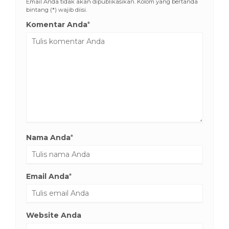
Email Anda tidak akan dipublikasikan. Kolom yang bertanda
bintang (*) wajib diisi.
Komentar Anda
*
Nama Anda
*
Email Anda
*
Website Anda