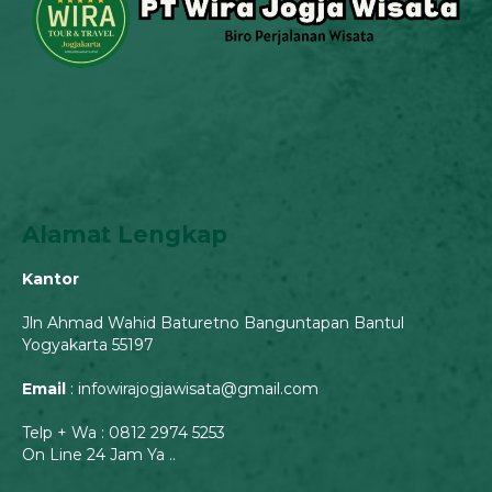
Alamat Lengkap
Kantor
Jln Ahmad Wahid Baturetno Banguntapan Bantul
Yogyakarta 55197
Email
: infowirajogjawisata@gmail.com
Telp + Wa : 0812 2974 5253
On Line 24 Jam Ya ..